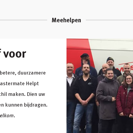
Meehelpen
f voor
n betere, duurzamere
Mastermate Helpt
chil maken. Dien uw
amen kunnen bijdragen.
welkom.