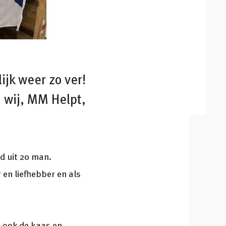
jk weer zo ver!
 wij, MM Helpt,
d uit 20 man.
 en liefhebber en als
, ook de kaas en