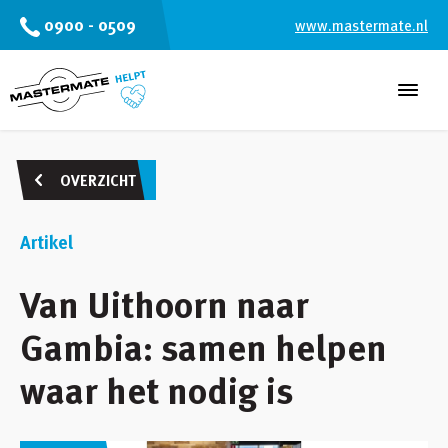
0900 - 0509
www.mastermate.nl
Over de stichting
OVERZICHT
Projecten
Artikel
Verhalen
Meehelpen
Van Uithoorn naar
Gambia: samen helpen
waar het nodig is