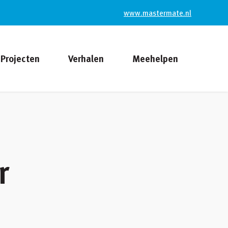
www.mastermate.nl
Projecten
Verhalen
Meehelpen
r