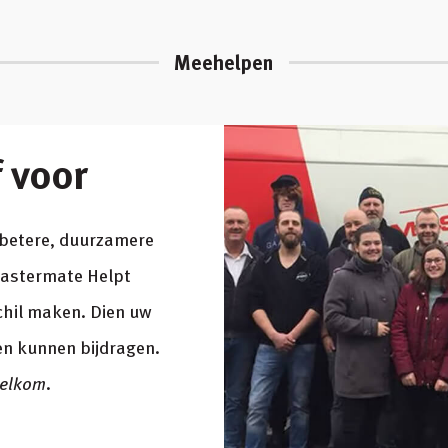
Meehelpen
f voor
n betere, duurzamere
Mastermate Helpt
chil maken. Dien uw
amen kunnen bijdragen.
welkom.