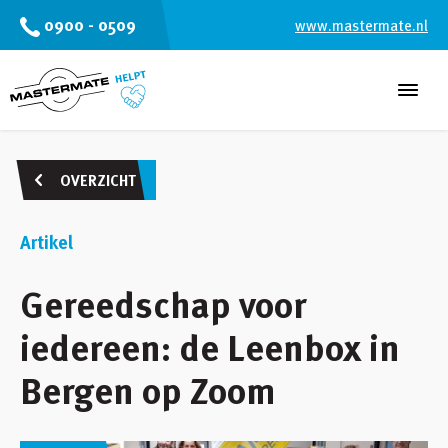
0900 - 0509
www.mastermate.nl
Over de stichting
OVERZICHT
Projecten
Artikel
Verhalen
Meehelpen
Gereedschap voor
iedereen: de Leenbox in
Bergen op Zoom