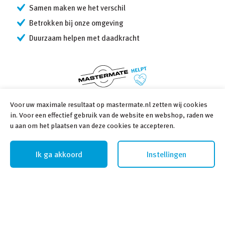
Samen maken we het verschil
Betrokken bij onze omgeving
Duurzaam helpen met daadkracht
Voor uw maximale resultaat op mastermate.nl zetten wij cookies
Volg ons
in. Voor een effectief gebruik van de website en webshop, raden we
u aan om het plaatsen van deze cookies te accepteren.
Volg ons via Social Media
Ik ga akkoord
Instellingen
©
2026
Mastermate Helpt
Cookiebeleid