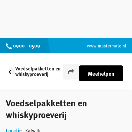
0900 - 0509
www.mastermate.nl
Voedselpakketten en
Meehelpen
whiskyproeverij
Voedselpakketten en
whiskyproeverij
Locatie
Katwijk