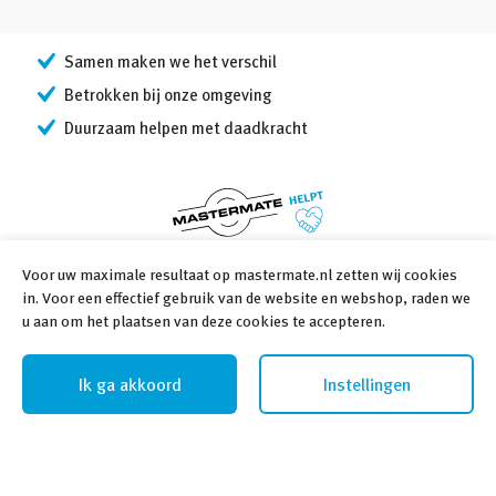
Samen maken we het verschil
Betrokken bij onze omgeving
Duurzaam helpen met daadkracht
Voor uw maximale resultaat op mastermate.nl zetten wij cookies
Volg ons
in. Voor een effectief gebruik van de website en webshop, raden we
u aan om het plaatsen van deze cookies te accepteren.
Volg ons via Social Media
Ik ga akkoord
Instellingen
©
2026
Mastermate Helpt